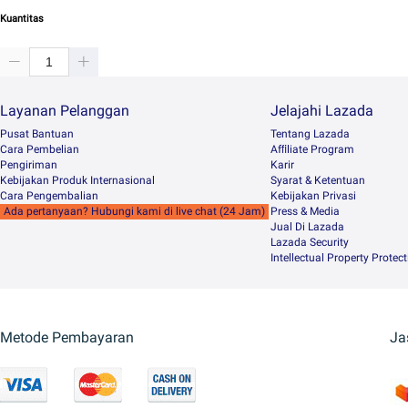
Kuantitas
Layanan Pelanggan
Jelajahi Lazada
Pusat Bantuan
Tentang Lazada
Cara Pembelian
Afﬁliate Program
Pengiriman
Karir
Kebijakan Produk Internasional
Syarat & Ketentuan
Cara Pengembalian
Kebijakan Privasi
Ada pertanyaan? Hubungi kami di live chat (24 Jam)
Press & Media
Jual Di Lazada
Lazada Security
Intellectual Property Protec
Metode Pembayaran
Ja