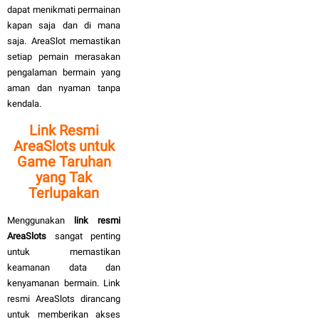
dapat menikmati permainan
kapan saja dan di mana
saja. AreaSlot memastikan
setiap pemain merasakan
pengalaman bermain yang
aman dan nyaman tanpa
kendala.
Link Resmi
AreaSlots untuk
Game Taruhan
yang Tak
Terlupakan
Menggunakan
link resmi
AreaSlots
sangat penting
untuk memastikan
keamanan data dan
kenyamanan bermain. Link
resmi AreaSlots dirancang
untuk memberikan akses