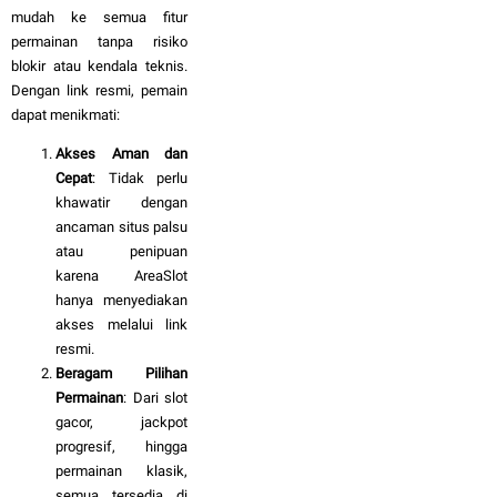
mudah ke semua fitur
permainan tanpa risiko
blokir atau kendala teknis.
Dengan link resmi, pemain
dapat menikmati:
Akses Aman dan
Cepat
: Tidak perlu
khawatir dengan
ancaman situs palsu
atau penipuan
karena AreaSlot
hanya menyediakan
akses melalui link
resmi.
Beragam Pilihan
Permainan
: Dari slot
gacor, jackpot
progresif, hingga
permainan klasik,
semua tersedia di