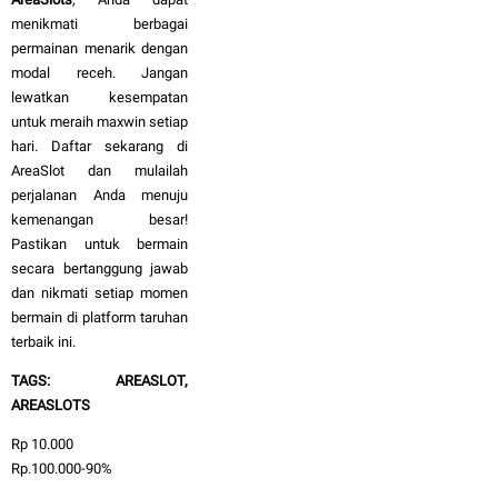
menikmati berbagai
permainan menarik dengan
modal receh. Jangan
lewatkan kesempatan
untuk meraih maxwin setiap
hari. Daftar sekarang di
AreaSlot dan mulailah
perjalanan Anda menuju
kemenangan besar!
Pastikan untuk bermain
secara bertanggung jawab
dan nikmati setiap momen
bermain di platform taruhan
terbaik ini.
TAGS: AREASLOT,
AREASLOTS
Rp 10.000
Rp.100.000
-90%