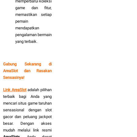
memperbarui koleksi
game dan fitur,
memastikan setiap
pemain
mendapatkan
pengalaman bermain
yang terbaik.
Gabung Sekarang di
AreaSlot dan Rasakan
Sensasinya!
Link AreaSlot
adalah pilihan
terbaik bagi Anda yang
mencari situs game taruhan
sensasional dengan slot
gacor dan peluang jackpot
besar. Dengan akses
mudah melalui link resmi
AreaSlots
, Anda dapat