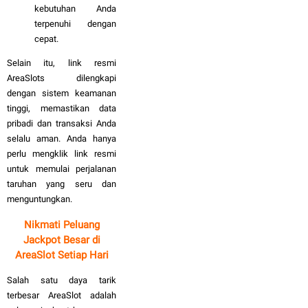
kebutuhan Anda
terpenuhi dengan
cepat.
Selain itu, link resmi
AreaSlots dilengkapi
dengan sistem keamanan
tinggi, memastikan data
pribadi dan transaksi Anda
selalu aman. Anda hanya
perlu mengklik link resmi
untuk memulai perjalanan
taruhan yang seru dan
menguntungkan.
Nikmati Peluang
Jackpot Besar di
AreaSlot Setiap Hari
Salah satu daya tarik
terbesar AreaSlot adalah