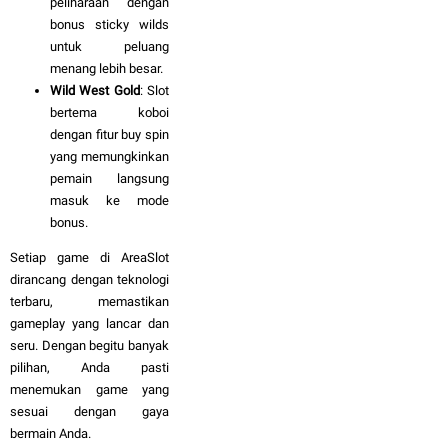
peliharaan dengan
bonus sticky wilds
untuk peluang
menang lebih besar.
Wild West Gold
: Slot
bertema koboi
dengan fitur buy spin
yang memungkinkan
pemain langsung
masuk ke mode
bonus.
Setiap game di AreaSlot
dirancang dengan teknologi
terbaru, memastikan
gameplay yang lancar dan
seru. Dengan begitu banyak
pilihan, Anda pasti
menemukan game yang
sesuai dengan gaya
bermain Anda.