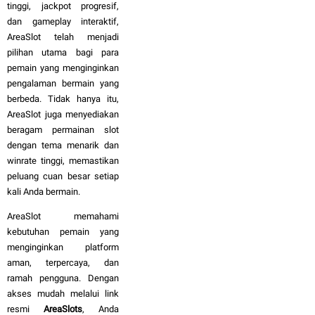
tinggi, jackpot progresif,
dan gameplay interaktif,
AreaSlot telah menjadi
pilihan utama bagi para
pemain yang menginginkan
pengalaman bermain yang
berbeda. Tidak hanya itu,
AreaSlot juga menyediakan
beragam permainan slot
dengan tema menarik dan
winrate tinggi, memastikan
peluang cuan besar setiap
kali Anda bermain.
AreaSlot memahami
kebutuhan pemain yang
menginginkan platform
aman, terpercaya, dan
ramah pengguna. Dengan
akses mudah melalui link
resmi
AreaSlots
, Anda